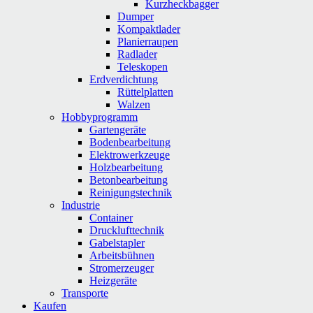
Kurzheckbagger
Dumper
Kompaktlader
Planierraupen
Radlader
Teleskopen
Erdverdichtung
Rüttelplatten
Walzen
Hobbyprogramm
Gartengeräte
Bodenbearbeitung
Elektrowerkzeuge
Holzbearbeitung
Betonbearbeitung
Reinigungstechnik
Industrie
Container
Drucklufttechnik
Gabelstapler
Arbeitsbühnen
Stromerzeuger
Heizgeräte
Transporte
Kaufen