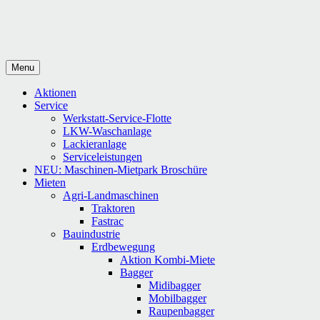
Menu
Aktionen
Service
Werkstatt-Service-Flotte
LKW-Waschanlage
Lackieranlage
Serviceleistungen
NEU: Maschinen-Mietpark Broschüre
Mieten
Agri-Landmaschinen
Traktoren
Fastrac
Bauindustrie
Erdbewegung
Aktion Kombi-Miete
Bagger
Midibagger
Mobilbagger
Raupenbagger