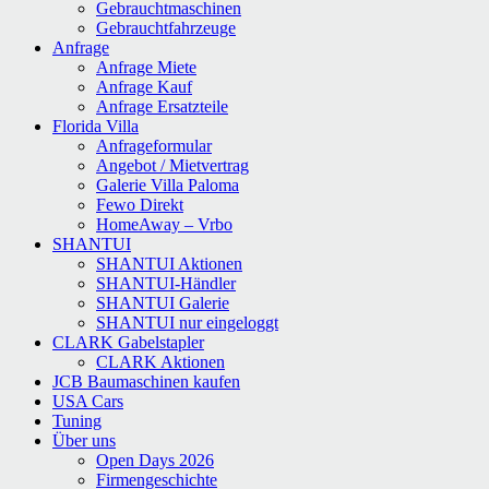
Gebrauchtmaschinen
Gebrauchtfahrzeuge
Anfrage
Anfrage Miete
Anfrage Kauf
Anfrage Ersatzteile
Florida Villa
Anfrageformular
Angebot / Mietvertrag
Galerie Villa Paloma
Fewo Direkt
HomeAway – Vrbo
SHANTUI
SHANTUI Aktionen
SHANTUI-Händler
SHANTUI Galerie
SHANTUI nur eingeloggt
CLARK Gabelstapler
CLARK Aktionen
JCB Baumaschinen kaufen
USA Cars
Tuning
Über uns
Open Days 2026
Firmengeschichte