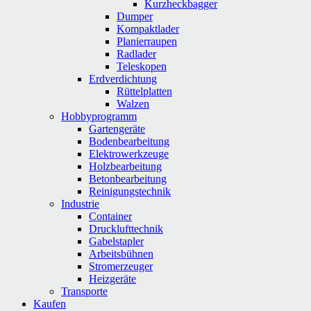
Kurzheckbagger
Dumper
Kompaktlader
Planierraupen
Radlader
Teleskopen
Erdverdichtung
Rüttelplatten
Walzen
Hobbyprogramm
Gartengeräte
Bodenbearbeitung
Elektrowerkzeuge
Holzbearbeitung
Betonbearbeitung
Reinigungstechnik
Industrie
Container
Drucklufttechnik
Gabelstapler
Arbeitsbühnen
Stromerzeuger
Heizgeräte
Transporte
Kaufen