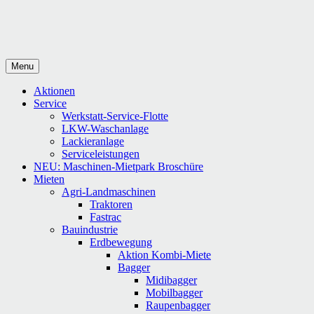
Menu
Aktionen
Service
Werkstatt-Service-Flotte
LKW-Waschanlage
Lackieranlage
Serviceleistungen
NEU: Maschinen-Mietpark Broschüre
Mieten
Agri-Landmaschinen
Traktoren
Fastrac
Bauindustrie
Erdbewegung
Aktion Kombi-Miete
Bagger
Midibagger
Mobilbagger
Raupenbagger