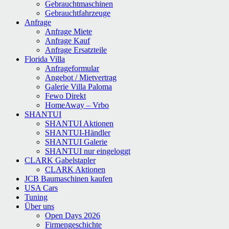
Gebrauchtmaschinen
Gebrauchtfahrzeuge
Anfrage
Anfrage Miete
Anfrage Kauf
Anfrage Ersatzteile
Florida Villa
Anfrageformular
Angebot / Mietvertrag
Galerie Villa Paloma
Fewo Direkt
HomeAway – Vrbo
SHANTUI
SHANTUI Aktionen
SHANTUI-Händler
SHANTUI Galerie
SHANTUI nur eingeloggt
CLARK Gabelstapler
CLARK Aktionen
JCB Baumaschinen kaufen
USA Cars
Tuning
Über uns
Open Days 2026
Firmengeschichte