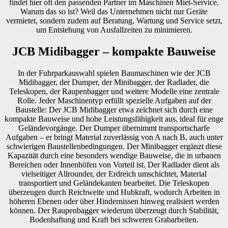
findet hier oft den passenden Partner im Maschinen Miet-Service.
Warum das so ist? Weil das Unternehmen nicht nur Geräte
vermietet, sondern zudem auf Beratung, Wartung und Service setzt,
um Entstehung von Ausfallzeiten zu minimieren.
JCB Midibagger – kompakte Bauweise
In der Fuhrparkauswahl spielen Baumaschinen wie der JCB
Midibagger, der Dumper, der Minibagger, der Radlader, die
Teleskopen, der Raupenbagger und weitere Modelle eine zentrale
Rolle. Jeder Maschinentyp erfüllt spezielle Aufgaben auf der
Baustelle: Der JCB Midibagger etwa zeichnet sich durch eine
kompakte Bauweise und hohe Leistungsfähigkeit aus, ideal für enge
Geländevorgänge. Der Dumper übernimmt transportscharfe
Aufgaben – er bringt Material zuverlässig von A nach B, auch unter
schwierigen Baustellenbedingungen. Der Minibagger ergänzt diese
Kapazität durch eine besonders wendige Bauweise, die in urbanen
Bereichen oder Innenhöfen von Vorteil ist. Der Radlader dient als
vielseitiger Allrounder, der Erdreich umschichtet, Material
transportiert und Geländekanten bearbeitet. Die Teleskopen
überzeugen durch Reichweite und Hubkraft, wodurch Arbeiten in
höheren Ebenen oder über Hindernissen hinweg realisiert werden
können. Der Raupenbagger wiederum überzeugt durch Stabilität,
Bodenhaftung und Kraft bei schweren Grabarbeiten.