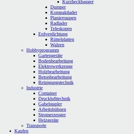
Kurzheckbagger
Dumper
Kompaktlader
Planierraupen
Radlader
Teleskopen
Erdverdichtung
Rüttelplatten
Walzen
Hobbyprogramm
Gartengeräte
Bodenbearbeitung
Elektrowerkzeuge
Holzbearbeitung
Betonbearbeitung
Reinigungstechnik
Industrie
Container
Drucklufttechnik
Gabelstapler
Arbeitsbühnen
Stromerzeuger
Heizgeräte
Transporte
Kaufen