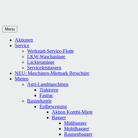
Menu
Aktionen
Service
Werkstatt-Service-Flotte
LKW-Waschanlage
Lackieranlage
Serviceleistungen
NEU: Maschinen-Mietpark Broschüre
Mieten
Agri-Landmaschinen
Traktoren
Fastrac
Bauindustrie
Erdbewegung
Aktion Kombi-Miete
Bagger
Midibagger
Mobilbagger
Raupenbagger