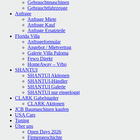
Gebrauchtmaschinen
Gebrauchtfahrzeuge
Anfrage
Anfrage Miete
Anfrage Kauf
Anfrage Ersatzteile
Florida Villa
Anfrageformular
Angebot / Mietvertrag
Galerie Villa Paloma
Fewo Direkt
HomeAway – Vrbo
SHANTUI
SHANTUI Aktionen
SHANTUI-Händler
SHANTUI Galerie
SHANTUI nur eingeloggt
CLARK Gabelstapler
CLARK Aktionen
JCB Baumaschinen kaufen
USA Cars
Tuning
Über uns
Open Days 2026
Firmengeschichte