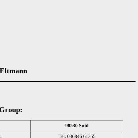
 Eltmann
 Group:
98530 Suhl
41
Tel. 036846 61355