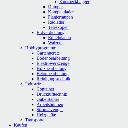
Kurzheckbagger
Dumper
Kompaktlader
Planierraupen
Radlader
Teleskopen
Erdverdichtung
Rüttelplatten
Walzen
Hobbyprogramm
Gartengeräte
Bodenbearbeitung
Elektrowerkzeuge
Holzbearbeitung
Betonbearbeitung
Reinigungstechnik
Industrie
Container
Drucklufttechnik
Gabelstapler
Arbeitsbühnen
Stromerzeuger
Heizgeräte
Transporte
Kaufen