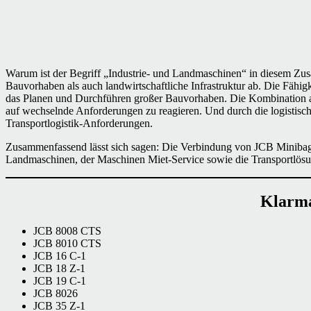
Warum ist der Begriff „Industrie- und Landmaschinen“ in diesem Zu
Bauvorhaben als auch landwirtschaftliche Infrastruktur ab. Die Fäh
das Planen und Durchführen großer Bauvorhaben. Die Kombination a
auf wechselnde Anforderungen zu reagieren. Und durch die logistisch
Transportlogistik-Anforderungen.
Zusammenfassend lässt sich sagen: Die Verbindung von JCB Minibagge
Landmaschinen, der Maschinen Miet-Service sowie die Transportlösu
Klarma
JCB 8008 CTS
JCB 8010 CTS
JCB 16 C-1
JCB 18 Z-1
JCB 19 C-1
JCB 8026
JCB 35 Z-1