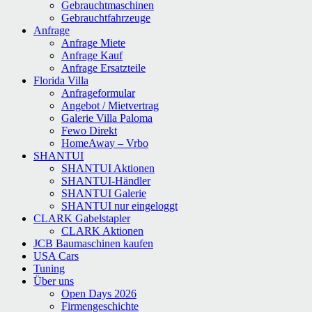
Gebrauchtmaschinen
Gebrauchtfahrzeuge
Anfrage
Anfrage Miete
Anfrage Kauf
Anfrage Ersatzteile
Florida Villa
Anfrageformular
Angebot / Mietvertrag
Galerie Villa Paloma
Fewo Direkt
HomeAway – Vrbo
SHANTUI
SHANTUI Aktionen
SHANTUI-Händler
SHANTUI Galerie
SHANTUI nur eingeloggt
CLARK Gabelstapler
CLARK Aktionen
JCB Baumaschinen kaufen
USA Cars
Tuning
Über uns
Open Days 2026
Firmengeschichte