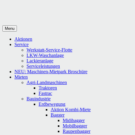
Menu
Aktionen
Service
Werkstatt-Service-Flotte
LKW-Waschanlage
Lackieranlage
Serviceleistungen
NEU: Maschinen-Mietpark Broschüre
Mieten
Agri-Landmaschinen
Traktoren
Fastrac
Bauindustrie
Erdbewegung
Aktion Kombi-Miete
Bagger
Midibagger
Mobilbagger
Raupenbagger