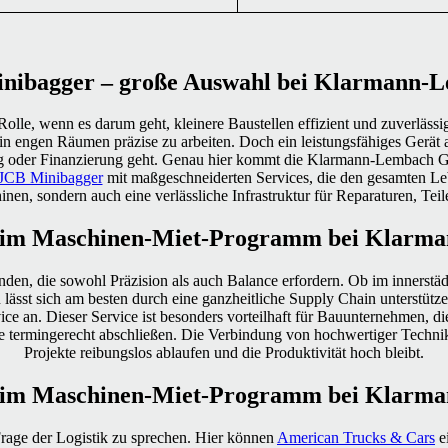
nibagger – große Auswahl bei Klarmann-
Rolle, wenn es darum geht, kleinere Baustellen effizient und zuverlä
gen Räumen präzise zu arbeiten. Doch ein leistungsfähiges Gerät allein
g oder Finanzierung geht. Genau hier kommt die Klarmann-Lembach Grou
JCB Minibagger
mit maßgeschneiderten Services, die den gesamten Le
inen, sondern auch eine verlässliche Infrastruktur für Reparaturen, Tei
 im Maschinen-Miet-Programm bei Klarm
nden, die sowohl Präzision als auch Balance erfordern. Ob im innerstä
n lässt sich am besten durch eine ganzheitliche Supply Chain unterstüt
e an. Dieser Service ist besonders vorteilhaft für Bauunternehmen, die 
te termingerecht abschließen. Die Verbindung von hochwertiger Technik
Projekte reibungslos ablaufen und die Produktivität hoch bleibt.
 im Maschinen-Miet-Programm bei Klarm
age der Logistik zu sprechen. Hier können
American Trucks & Cars
ei