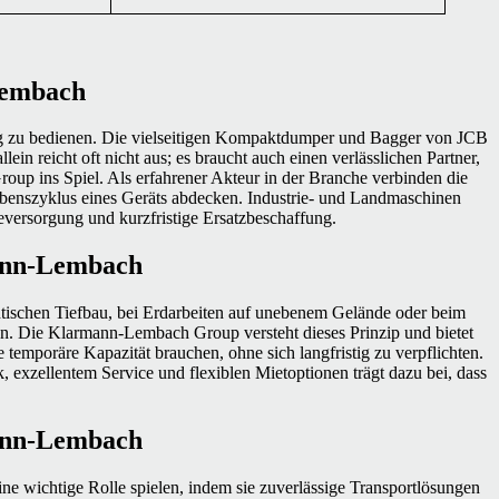
Lembach
ssig zu bedienen. Die vielseitigen Kompaktdumper und Bagger von JCB
 reicht oft nicht aus; es braucht auch einen verlässlichen Partner,
p ins Spiel. Als erfahrener Akteur in der Branche verbinden die
benszyklus eines Geräts abdecken. Industrie- und Landmaschinen
leversorgung und kurzfristige Ersatzbeschaffung.
ann-Lembach
dtischen Tiefbau, bei Erdarbeiten auf unebenem Gelände oder beim
zen. Die Klarmann-Lembach Group versteht dieses Prinzip und bietet
temporäre Kapazität brauchen, ohne sich langfristig zu verpflichten.
, exzellentem Service und flexiblen Mietoptionen trägt dazu bei, dass
ann-Lembach
ne wichtige Rolle spielen, indem sie zuverlässige Transportlösungen